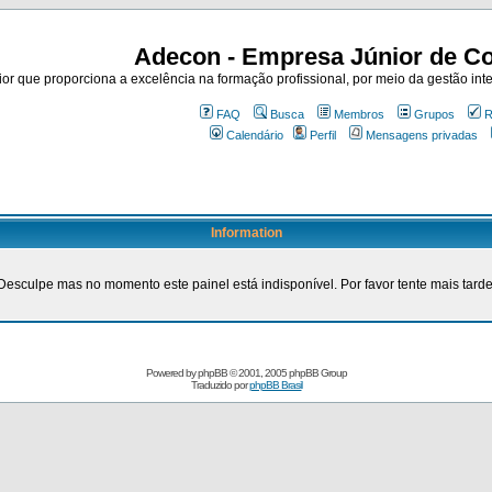
Adecon - Empresa Júnior de Co
r que proporciona a excelência na formação profissional, por meio da gestão inte
FAQ
Busca
Membros
Grupos
R
Calendário
Perfil
Mensagens privadas
Information
Desculpe mas no momento este painel está indisponível. Por favor tente mais tarde
Powered by
phpBB
© 2001, 2005 phpBB Group
Traduzido por
phpBB Brasil