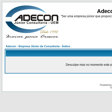
Adeco
"Ser uma empresa júnior que proporci
Adecon - Empresa Júnior de Consultoria - Índice
Desculpe mas no momento este pain
Powered by
Tr