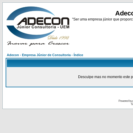
Adeco
"Ser uma empresa júnior que proporci
Adecon - Empresa Júnior de Consultoria - Índice
Desculpe mas no momento este pain
Powered by
Tr