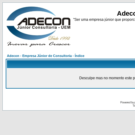
Adeco
"Ser uma empresa júnior que proporci
Adecon - Empresa Júnior de Consultoria - Índice
Desculpe mas no momento este pain
Powered by
Tr