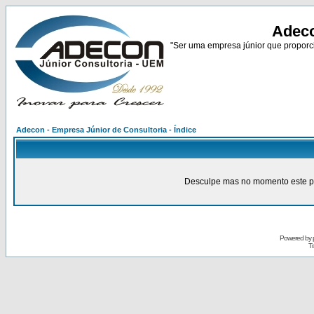
Adeco
"Ser uma empresa júnior que proporci
Adecon - Empresa Júnior de Consultoria - Índice
Desculpe mas no momento este pain
Powered by
Tr