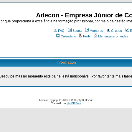
Adecon - Empresa Júnior de Co
r que proporciona a excelência na formação profissional, por meio da gestão inte
FAQ
Busca
Membros
Grupos
R
Calendário
Perfil
Mensagens privadas
Information
Desculpe mas no momento este painel está indisponível. Por favor tente mais tarde
Powered by
phpBB
© 2001, 2005 phpBB Group
Traduzido por
phpBB Brasil