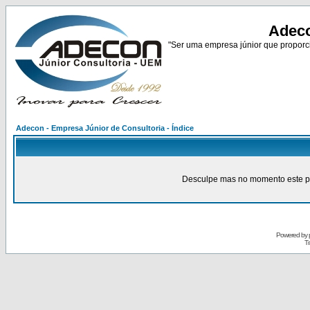
Adeco
"Ser uma empresa júnior que proporci
Adecon - Empresa Júnior de Consultoria - Índice
Desculpe mas no momento este pain
Powered by
Tr