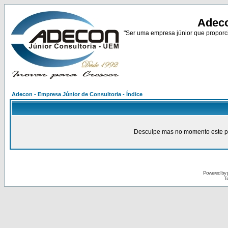
Adeco
"Ser uma empresa júnior que proporci
Adecon - Empresa Júnior de Consultoria - Índice
Desculpe mas no momento este pain
Powered by
Tr