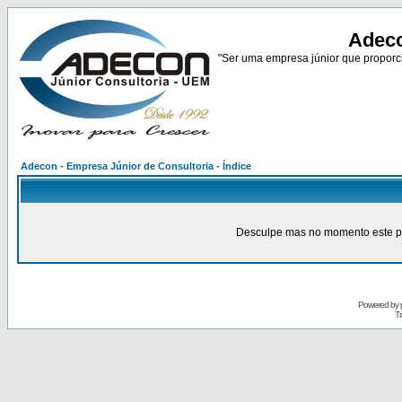
Adeco
"Ser uma empresa júnior que proporci
Adecon - Empresa Júnior de Consultoria - Índice
Desculpe mas no momento este pain
Powered by
Tr