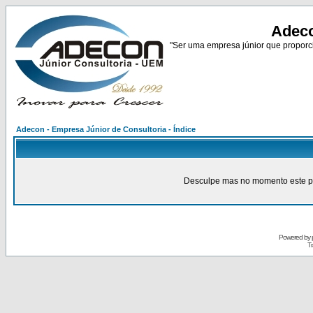
Adeco
"Ser uma empresa júnior que proporci
Adecon - Empresa Júnior de Consultoria - Índice
Desculpe mas no momento este pain
Powered by
Tr