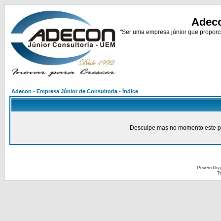
Adeco
"Ser uma empresa júnior que proporci
Adecon - Empresa Júnior de Consultoria - Índice
Desculpe mas no momento este pain
Powered by
Tr