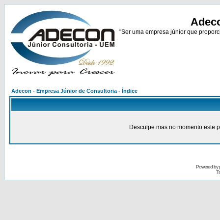
Adeco
"Ser uma empresa júnior que proporci
Adecon - Empresa Júnior de Consultoria - Índice
Desculpe mas no momento este pain
Powered by
Tr