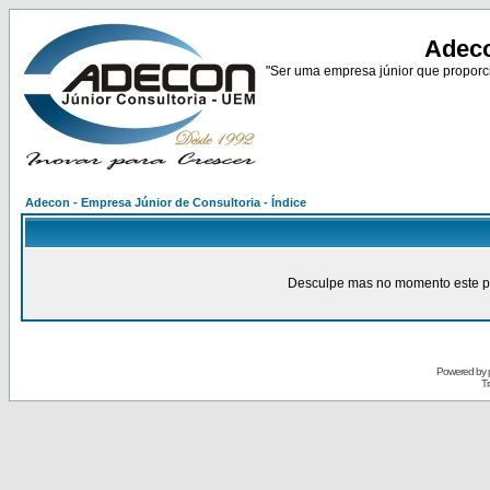
Adeco
"Ser uma empresa júnior que proporci
Adecon - Empresa Júnior de Consultoria - Índice
Desculpe mas no momento este pain
Powered by
Tr