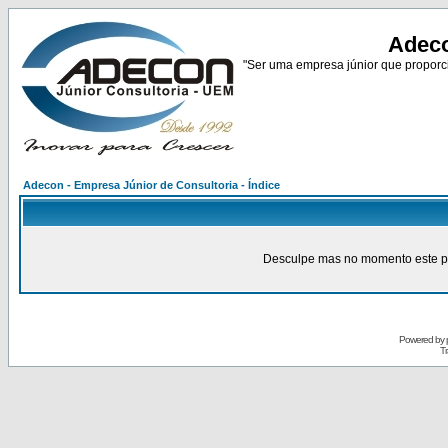
Adeco
"Ser uma empresa júnior que proporci
Adecon - Empresa Júnior de Consultoria - Índice
Desculpe mas no momento este pain
Powered by
Tr