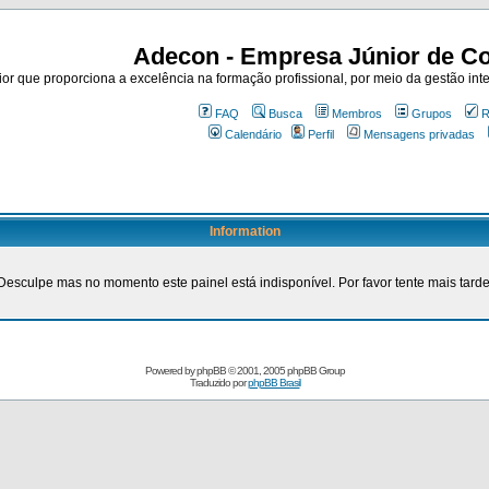
Adecon - Empresa Júnior de Co
r que proporciona a excelência na formação profissional, por meio da gestão inte
FAQ
Busca
Membros
Grupos
R
Calendário
Perfil
Mensagens privadas
Information
Desculpe mas no momento este painel está indisponível. Por favor tente mais tarde
Powered by
phpBB
© 2001, 2005 phpBB Group
Traduzido por
phpBB Brasil