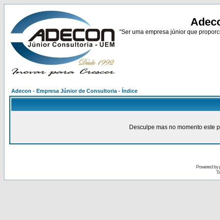
Adeco
"Ser uma empresa júnior que proporci
Adecon - Empresa Júnior de Consultoria - Índice
Desculpe mas no momento este pain
Powered by
Tr