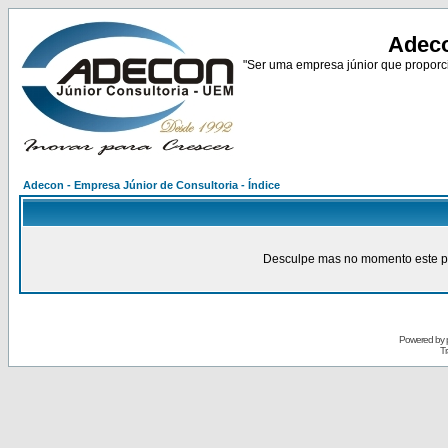
Adeco
"Ser uma empresa júnior que proporci
Adecon - Empresa Júnior de Consultoria - Índice
Desculpe mas no momento este pain
Powered by
Tr