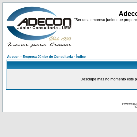
Adeco
"Ser uma empresa júnior que proporci
Adecon - Empresa Júnior de Consultoria - Índice
Desculpe mas no momento este pain
Powered by
Tr