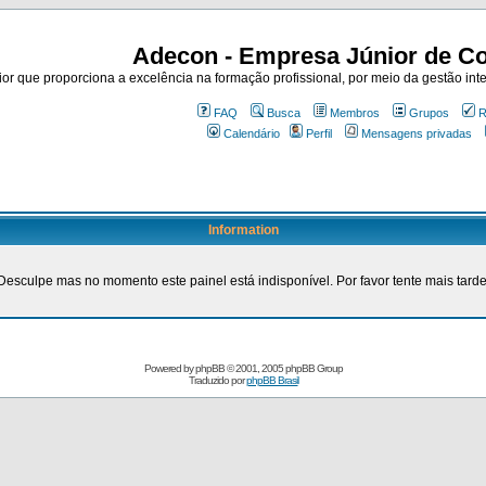
Adecon - Empresa Júnior de Co
r que proporciona a excelência na formação profissional, por meio da gestão inte
FAQ
Busca
Membros
Grupos
R
Calendário
Perfil
Mensagens privadas
Information
Desculpe mas no momento este painel está indisponível. Por favor tente mais tarde
Powered by
phpBB
© 2001, 2005 phpBB Group
Traduzido por
phpBB Brasil