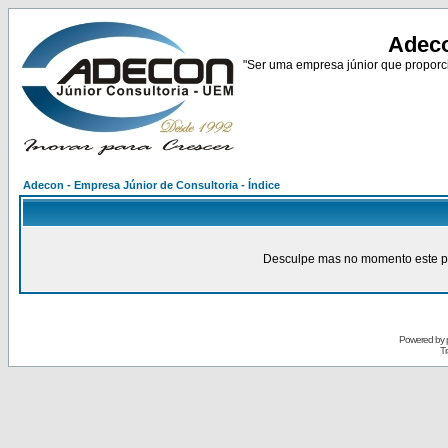
Adeco
"Ser uma empresa júnior que proporci
Adecon - Empresa Júnior de Consultoria - Índice
Desculpe mas no momento este pain
Powered by
Tr