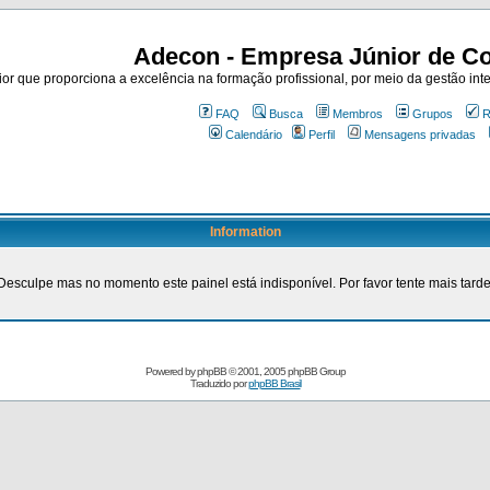
Adecon - Empresa Júnior de Co
r que proporciona a excelência na formação profissional, por meio da gestão inte
FAQ
Busca
Membros
Grupos
R
Calendário
Perfil
Mensagens privadas
Information
Desculpe mas no momento este painel está indisponível. Por favor tente mais tarde
Powered by
phpBB
© 2001, 2005 phpBB Group
Traduzido por
phpBB Brasil