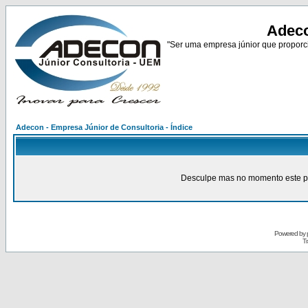
Adeco
"Ser uma empresa júnior que proporci
Adecon - Empresa Júnior de Consultoria - Índice
Desculpe mas no momento este pain
Powered by
Tr