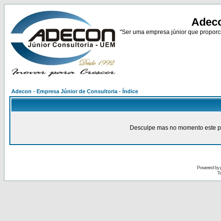
Adeco
"Ser uma empresa júnior que proporci
Adecon - Empresa Júnior de Consultoria - Índice
Desculpe mas no momento este pain
Powered by
Tr