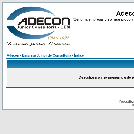
Adeco
"Ser uma empresa júnior que proporci
Adecon - Empresa Júnior de Consultoria - Índice
Desculpe mas no momento este pain
Powered by
Tr