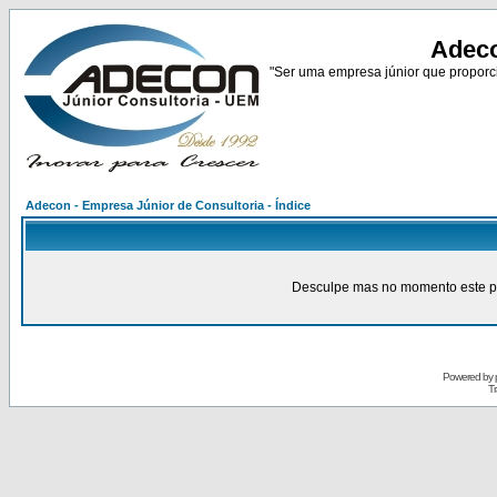
Adeco
"Ser uma empresa júnior que proporci
Adecon - Empresa Júnior de Consultoria - Índice
Desculpe mas no momento este pain
Powered by
Tr