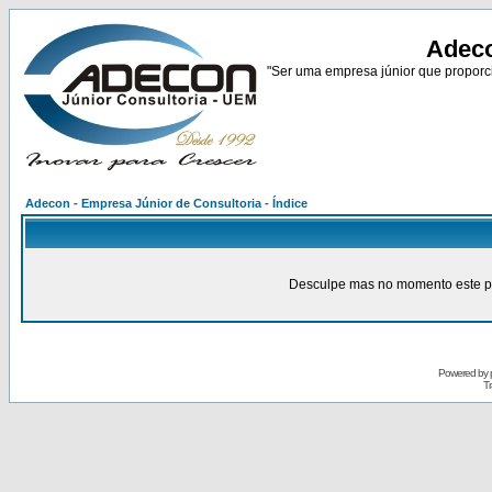
Adeco
"Ser uma empresa júnior que proporci
Adecon - Empresa Júnior de Consultoria - Índice
Desculpe mas no momento este pain
Powered by
Tr