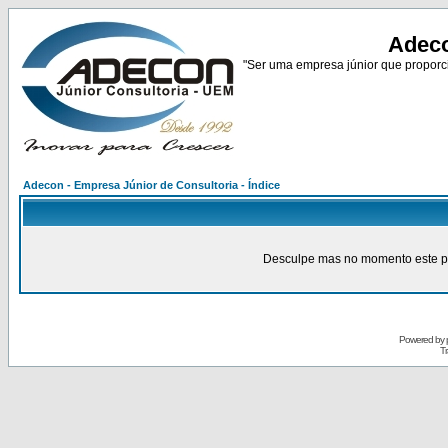
Adeco
"Ser uma empresa júnior que proporci
Adecon - Empresa Júnior de Consultoria - Índice
Desculpe mas no momento este pain
Powered by
Tr