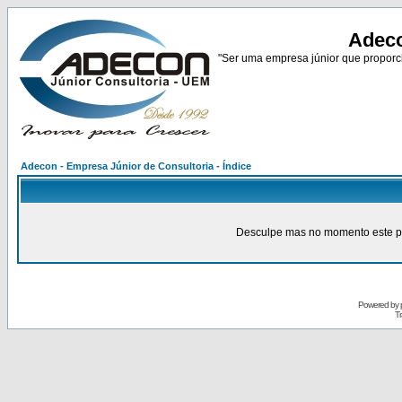
Adeco
"Ser uma empresa júnior que proporci
Adecon - Empresa Júnior de Consultoria - Índice
Desculpe mas no momento este pain
Powered by
Tr