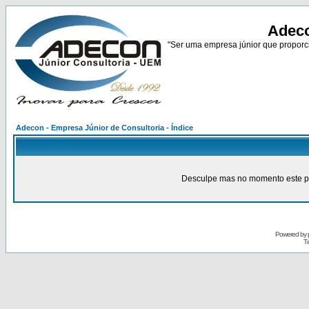
Adeco
"Ser uma empresa júnior que proporci
Adecon - Empresa Júnior de Consultoria - Índice
Desculpe mas no momento este pain
Powered by
Tr