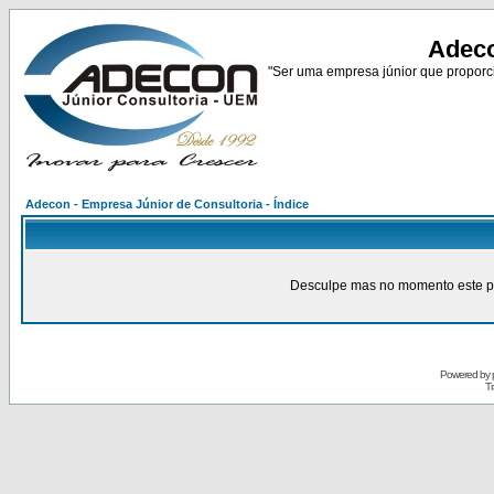
Adeco
"Ser uma empresa júnior que proporci
Adecon - Empresa Júnior de Consultoria - Índice
Desculpe mas no momento este pain
Powered by
Tr