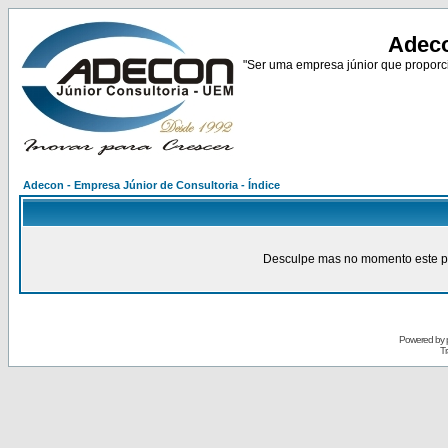
Adeco
"Ser uma empresa júnior que proporci
Adecon - Empresa Júnior de Consultoria - Índice
Desculpe mas no momento este pain
Powered by
Tr