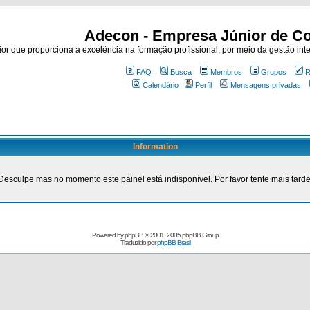
Adecon - Empresa Júnior de Co
r que proporciona a excelência na formação profissional, por meio da gestão inte
FAQ
Busca
Membros
Grupos
R
Calendário
Perfil
Mensagens privadas
Information
Desculpe mas no momento este painel está indisponível. Por favor tente mais tarde
Powered by
phpBB
© 2001, 2005 phpBB Group
Traduzido por
phpBB Brasil