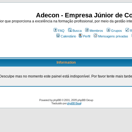
Adecon - Empresa Júnior de Co
r que proporciona a excelência na formação profissional, por meio da gestão inte
FAQ
Busca
Membros
Grupos
R
Calendário
Perfil
Mensagens privadas
Information
Desculpe mas no momento este painel está indisponível. Por favor tente mais tarde
Powered by
phpBB
© 2001, 2005 phpBB Group
Traduzido por
phpBB Brasil