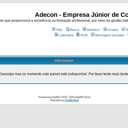
Adecon - Empresa Júnior de Co
r que proporciona a excelência na formação profissional, por meio da gestão inte
FAQ
Busca
Membros
Grupos
R
Calendário
Perfil
Mensagens privadas
Information
Desculpe mas no momento este painel está indisponível. Por favor tente mais tarde
Powered by
phpBB
© 2001, 2005 phpBB Group
Traduzido por
phpBB Brasil