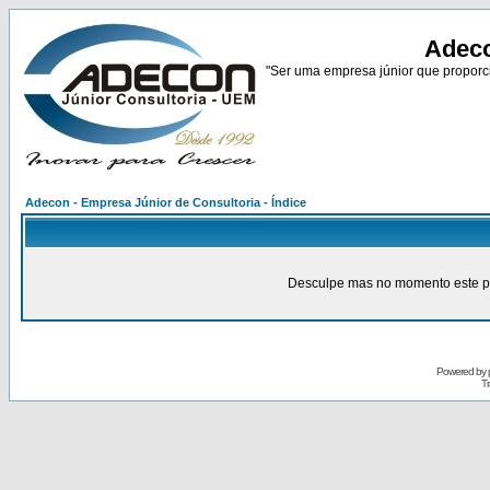
Adeco
"Ser uma empresa júnior que proporci
Adecon - Empresa Júnior de Consultoria - Índice
Desculpe mas no momento este pain
Powered by
Tr