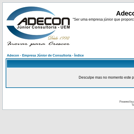
Adeco
"Ser uma empresa júnior que proporci
Adecon - Empresa Júnior de Consultoria - Índice
Desculpe mas no momento este pain
Powered by
Tr