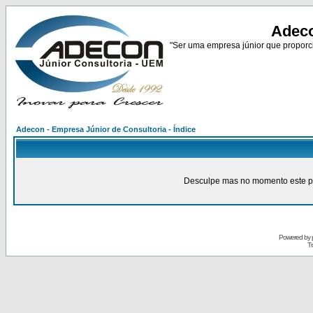
Adeco
"Ser uma empresa júnior que proporci
Adecon - Empresa Júnior de Consultoria - Índice
Desculpe mas no momento este pain
Powered by
Tr