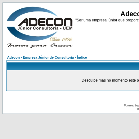
Adeco
"Ser uma empresa júnior que proporci
Adecon - Empresa Júnior de Consultoria - Índice
Desculpe mas no momento este pain
Powered by
Tr