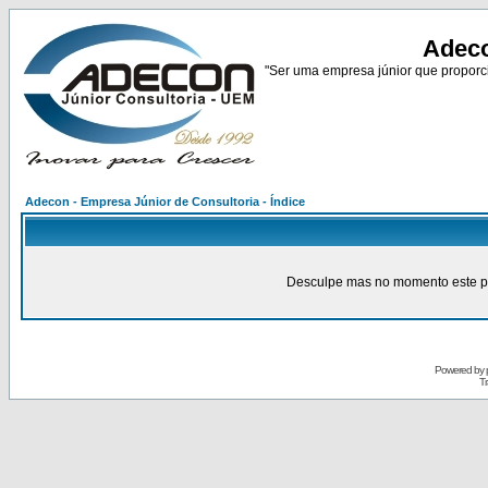
Adeco
"Ser uma empresa júnior que proporci
Adecon - Empresa Júnior de Consultoria - Índice
Desculpe mas no momento este pain
Powered by
Tr