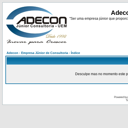
Adeco
"Ser uma empresa júnior que proporci
Adecon - Empresa Júnior de Consultoria - Índice
Desculpe mas no momento este pain
Powered by
Tr