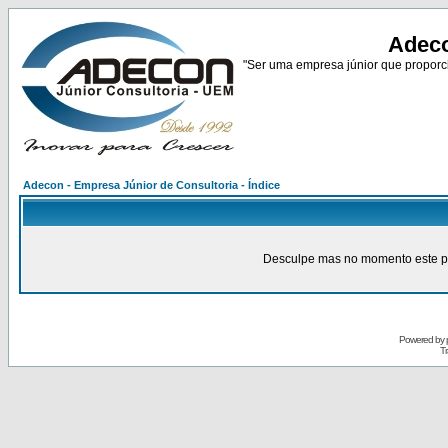
Adeco
"Ser uma empresa júnior que proporci
Adecon - Empresa Júnior de Consultoria - Índice
Desculpe mas no momento este pain
Powered by
Tr