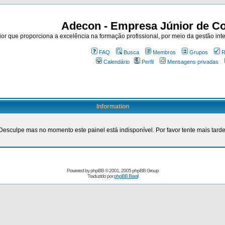
Adecon - Empresa Júnior de Co
r que proporciona a excelência na formação profissional, por meio da gestão inte
FAQ
Busca
Membros
Grupos
R
Calendário
Perfil
Mensagens privadas
Information
Desculpe mas no momento este painel está indisponível. Por favor tente mais tarde
Powered by
phpBB
© 2001, 2005 phpBB Group
Traduzido por
phpBB Brasil