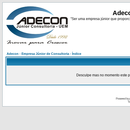
Adeco
"Ser uma empresa júnior que proporci
Adecon - Empresa Júnior de Consultoria - Índice
Desculpe mas no momento este pain
Powered by
Tr