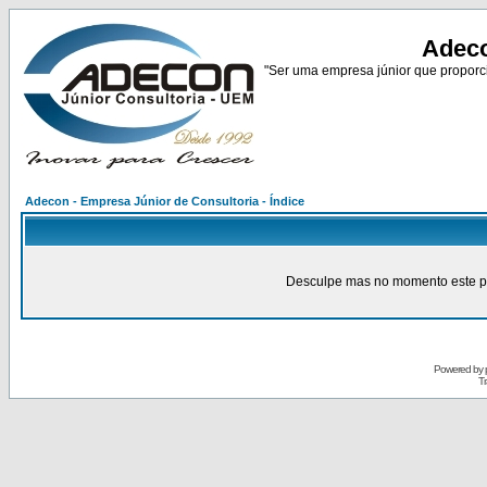
Adeco
"Ser uma empresa júnior que proporci
Adecon - Empresa Júnior de Consultoria - Índice
Desculpe mas no momento este pain
Powered by
Tr