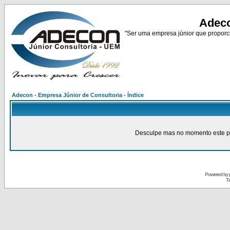
Adeco
"Ser uma empresa júnior que proporci
Adecon - Empresa Júnior de Consultoria - Índice
Desculpe mas no momento este pain
Powered by
Tr