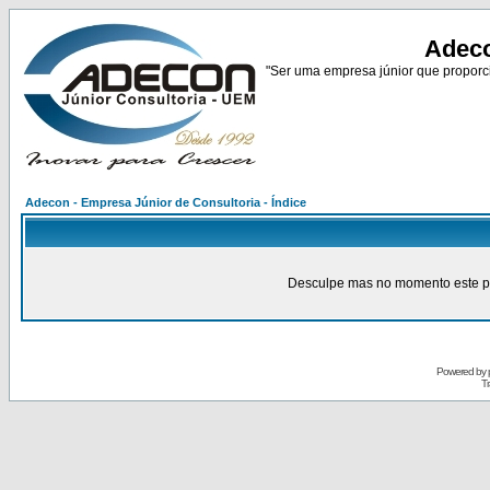
Adeco
"Ser uma empresa júnior que proporci
Adecon - Empresa Júnior de Consultoria - Índice
Desculpe mas no momento este pain
Powered by
Tr