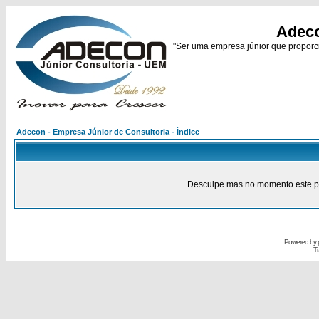
Adeco
"Ser uma empresa júnior que proporci
Adecon - Empresa Júnior de Consultoria - Índice
Desculpe mas no momento este pain
Powered by
Tr