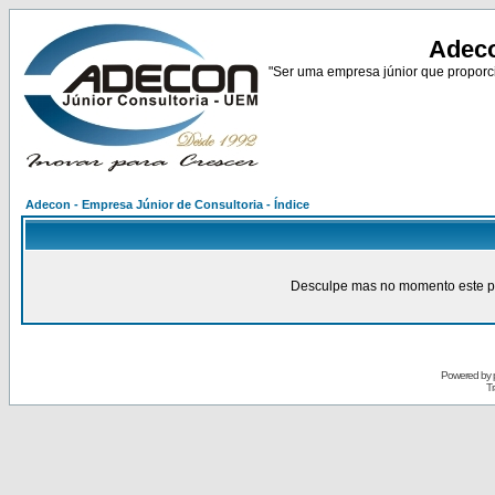
Adeco
"Ser uma empresa júnior que proporci
Adecon - Empresa Júnior de Consultoria - Índice
Desculpe mas no momento este pain
Powered by
Tr