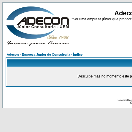
Adeco
"Ser uma empresa júnior que proporci
Adecon - Empresa Júnior de Consultoria - Índice
Desculpe mas no momento este pain
Powered by
Tr