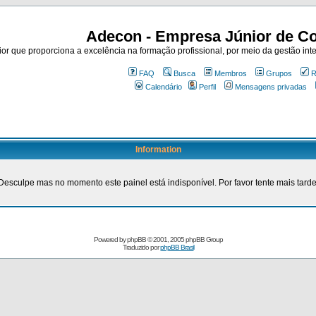
Adecon - Empresa Júnior de Co
r que proporciona a excelência na formação profissional, por meio da gestão inte
FAQ
Busca
Membros
Grupos
R
Calendário
Perfil
Mensagens privadas
Information
Desculpe mas no momento este painel está indisponível. Por favor tente mais tarde
Powered by
phpBB
© 2001, 2005 phpBB Group
Traduzido por
phpBB Brasil